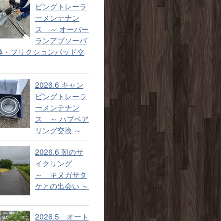
ピングトレーラ
ーメンテナン
ス ～ オーバー
ランアブソーバ
換・フリクションパッド交
2026.6 キャン
ピングトレーラ
ーメンテナン
ス ～ ハブベア
リング交換 ～
2026.6 朝のサ
イクリング
～ キヌガサタ
ケとの出会い ～
2026.5 オート