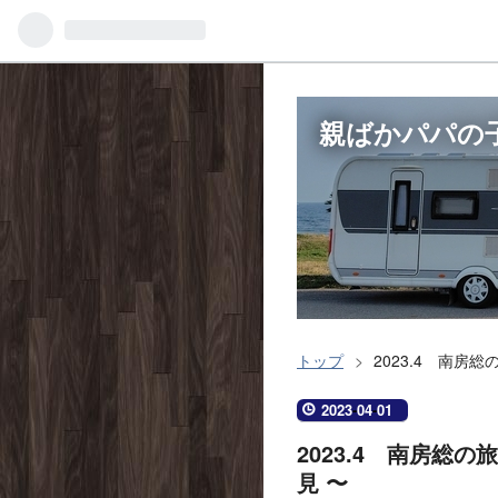
親ばかパパの
トップ
>
2023.4 南房
2023
-
04
-
01
2023.4 南房総
見 〜