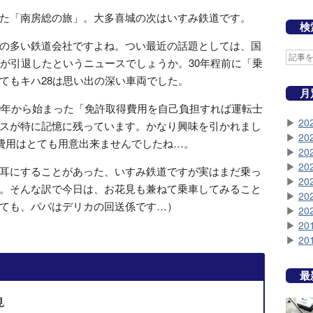
た「南房総の旅」。大多喜城の次はいすみ鉄道です。
検
の多い鉄道会社ですよね。つい最近の話題としては、国
8が引退したというニュースでしょうか。30年程前に「乗
てもキハ28は思い出の深い車両でした。
月
0年から始まった「免許取得費用を自己負担すれば運転士
▶
20
スが特に記憶に残っています。かなり興味を引かれまし
▶
20
の費用はとても用意出来ませんでしたね…。
▶
20
▶
20
耳にすることがあった、いすみ鉄道ですが実はまだ乗っ
▶
20
。そんな訳で今日は、お花見も兼ねて乗車してみること
▶
20
ても、パパはデリカの回送係です…）
▶
20
▶
20
▶
20
最
見