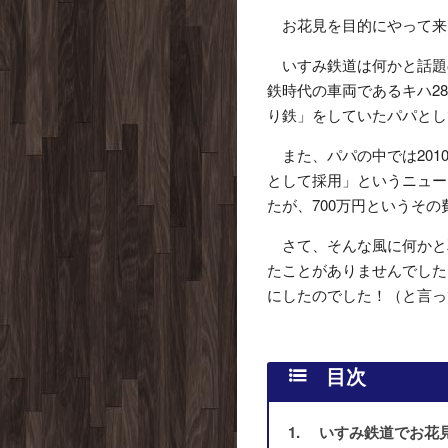
お花見を目的にやって来
いすみ鉄道は何かと話題
鉄時代の車両であるキハ2
り鉄」をしていたパパとし
また、パパの中では201
として採用」というニュー
たが、700万円というそ
さて、そんな風に何かと
たことがありませんでした
にしたのでした！（と言っ
いすみ鉄道でお花