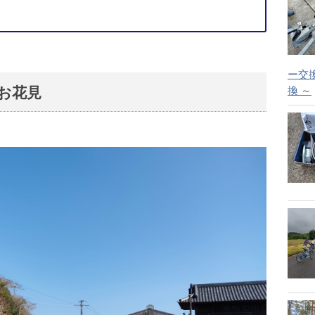
ー交
お花見
換 ～