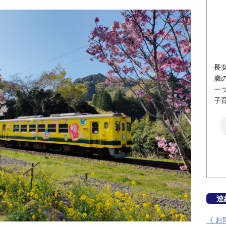
長女
歳
ー
子
連
《 お