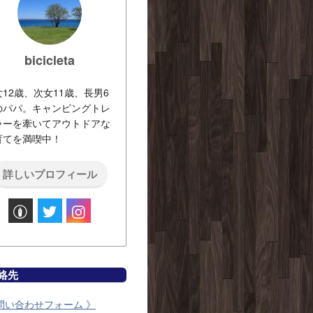
bicicleta
12歳、次女11歳、長男6
のパパ。キャンピングトレ
ラーを牽いてアウトドアな
育てを満喫中！
詳しいプロフィール
絡先
問い合わせフォーム 》