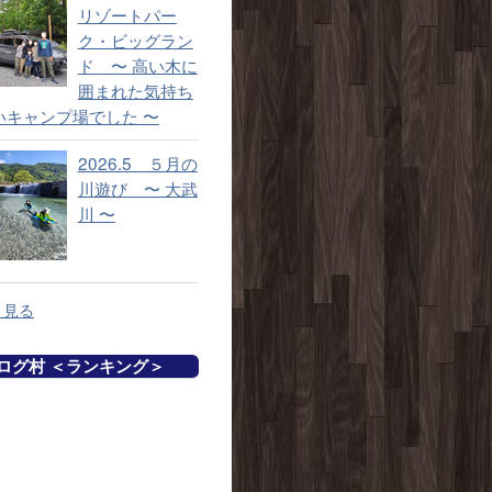
リゾートパー
ク・ビッグラン
ド 〜 高い木に
囲まれた気持ち
いキャンプ場でした 〜
2026.5 ５月の
川遊び 〜 大武
川 〜
と見る
グ村 ＜ランキング＞