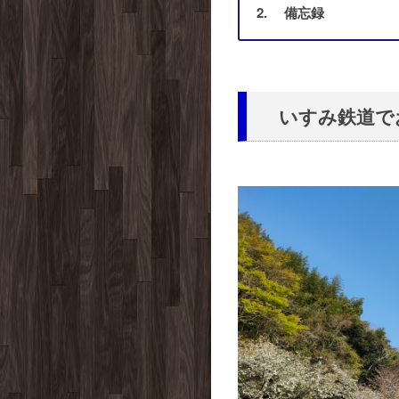
備忘録
いすみ鉄道で